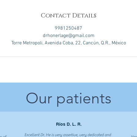
Contact Details
9981250487
drhonerlage@gmail.com
Torre Metropoli, Avenida Coba, 22, Cancún, Q.R., México
Our patients
Ríos D. L. R.
Excellent Dr. He is very assertive, very dedicated and
s of
Ver