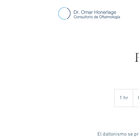
Con
1 hr
1
h
El daltonismo se p