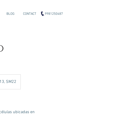
BLOG
CONTACT
9981250487
o
Z13, SM22
células ubicadas en